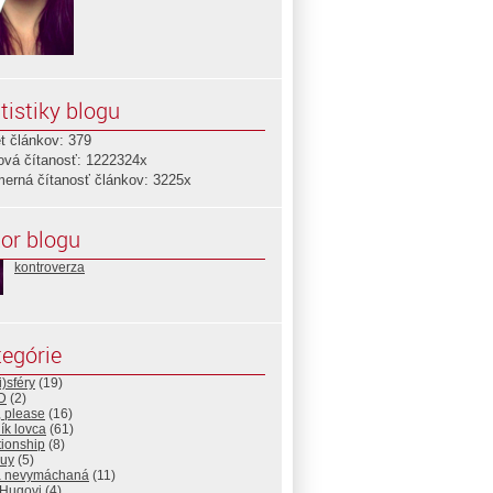
tistiky blogu
t článkov: 379
ová čítanosť: 1222324x
merná čítanosť článkov: 3225x
or blogu
kontroverza
egórie
)sféry
(19)
D
(2)
, please
(16)
ík lovca
(61)
ationship
(8)
guy
(5)
 nevymáchaná
(11)
 Hugovi
(4)