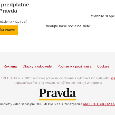
 predplatné
Pravda
stiahnite si ap
ormácie na každý deň
sledujte naše sociálne siete
íka Pravda
Reklama
Otázky a odpovede
Podmienky používania
Cookies
 MEDIA SR a. s. 2026. Autorské práva sú vyhradené a vykonáva ich vydavateľ,
via
Blogovací systém Blog.Pravda.sk beží na technológií Wordpress.
ompletný video servis pre OUR MEDIA SR a.s. zabezpečuje
ARBERTO GROUP s.r.