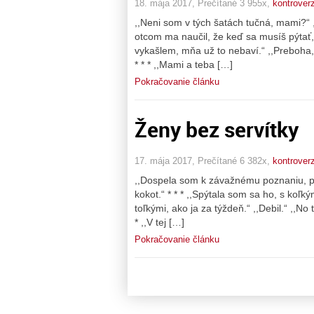
18. mája 2017, Prečítané 3 955x,
kontrover
,,Neni som v tých šatách tučná, mami?“ ,,
otcom ma naučil, že keď sa musíš pýtať, či
vykašlem, mňa už to nebaví.“ ,,Preboha
* * * ,,Mami a teba […]
Pokračovanie článku
Ženy bez servítky
17. mája 2017, Prečítané 6 382x,
kontrover
,,Dospela som k závažnému poznaniu, po
kokot.“ * * * ,,Spýtala som sa ho, s koľký
toľkými, ako ja za týždeň.“ ,,Debil.“ ,,No
* ,,V tej […]
Pokračovanie článku