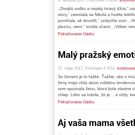
8. októbra 2017, Prečítané 5 028x,
kontrove
,,Dvojitú vodku a nejaký tmavý džús,“ u
story,“ zasmiala sa Nikola a hodila telef
pomlčala, ak dovolíš,“ vzdychla som. ,,He
plezíru, viem,“ krútila očami. ,,Vôbec ne
Pokračovanie článku
Malý pražský emot
27. mája 2017, Prečítané 4 372x,
kontrover
So ženami je to ťažké. Ťažšie, ako s mu
ženy majú vždy akúsi zvláštnu tendenci
som spoznala ženu, ktorá bola vlastne ch
chlap. Lebo sa tvárila, že je… a vždy, ke
Pokračovanie článku
Aj vaša mama vše