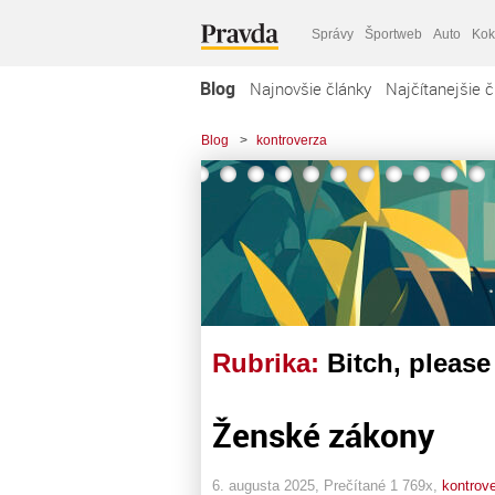
Správy
Športweb
Auto
Kok
Blog
Najnovšie články
Najčítanejšie č
Blog
>
kontroverza
Rubrika:
Bitch, please
Ženské zákony
6. augusta 2025, Prečítané 1 769x,
kontrov