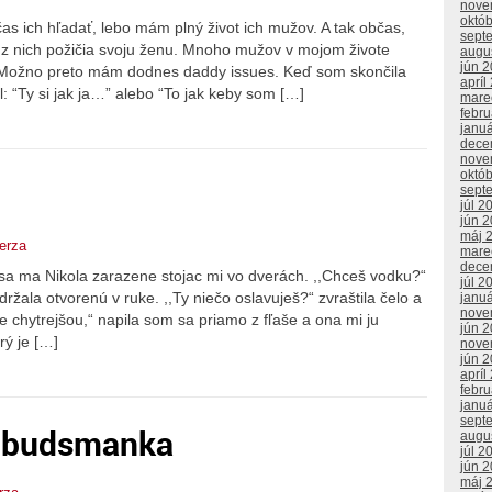
nove
októ
s ich hľadať, lebo mám plný život ich mužov. A tak občas,
sept
ý z nich požičia svoju ženu. Mnoho mužov v mojom živote
augu
jún 
 Možno preto mám dodnes daddy issues. Keď som skončila
apríl
: “Ty si jak ja…” alebo “To jak keby som […]
mare
febr
janu
dece
nove
októ
sept
júl 2
jún 
máj 
erza
mare
dece
sa ma Nikola zarazene stojac mi vo dverách. ,,Chceš vodku?“
júl 2
ržala otvorenú v ruke. ,,Ty niečo oslavuješ?“ zvraštila čelo a
janu
nove
e chytrejšou,“ napila som sa priamo z fľaše a ona mi ju
jún 
rý je […]
nove
jún 
apríl
febr
janu
sept
mbudsmanka
augu
júl 2
jún 
máj 