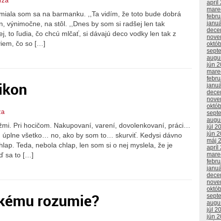
rza
apríl
mare
smiala som sa na barmanku. ,,Ta vidím, že toto bude dobrá
febr
janu
ón, výnimočne, na stôl. ,,Dnes by som si radšej len tak
dece
j, to ľudia, čo chcú mlčať, si dávajú deco vodky len tak z
nove
viem, čo so […]
októ
sept
augu
jún 
mare
febr
ikon
janu
dece
nove
októ
za
sept
augu
žmi. Pri hocičom. Nakupovaní, varení, dovolenkovaní, práci…
júl 2
jún 
u úplne všetko… no, ako by som to… skurviť. Kedysi dávno
máj 
lap. Teda, nebola chlap, len som si o nej myslela, že je
apríl
ď sa to […]
mare
febr
janu
dece
nove
októ
tkému rozumie?
sept
augu
júl 2
jún 