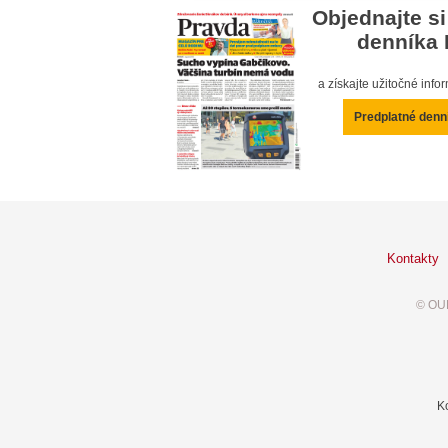
Objednajte si
denníka 
a získajte užitočné inf
Predplatné denn
Kontakty
© OUR
K