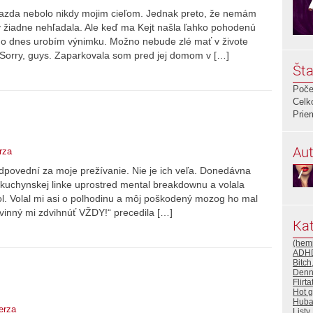
jazda nebolo nikdy mojim cieľom. Jednak preto, že nemám
dy žiadne nehľadala. Ale keď ma Kejt našla ľahko pohodenú
žno dnes urobím výnimku. Možno nebude zlé mať v živote
 Sorry, guys. Zaparkovala som pred jej domom v […]
Šta
Poče
Celk
Prie
Aut
rza
odpovední za moje prežívanie. Nie je ich veľa. Donedávna
 kuchynskej linke uprostred mental breakdownu a volala
ol. Volal mi asi o polhodinu a môj poškodený mozog ho mal
povinný mi zdvihnúť VŽDY!“ precedila […]
Kat
(hemi
ADH
Bitch
Denn
Flirt
Hot 
Huba
erza
Listy