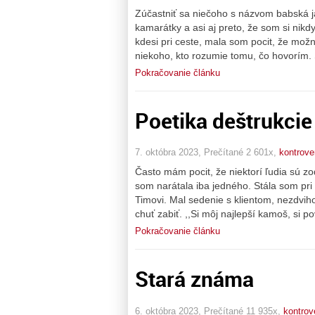
Zúčastniť sa niečoho s názvom babská 
kamarátky a asi aj preto, že som si nik
kdesi pri ceste, mala som pocit, že mo
niekoho, kto rozumie tomu, čo hovorím.
Pokračovanie článku
Poetika deštrukcie
7. októbra 2023, Prečítané 2 601x,
kontrove
Často mám pocit, že niektorí ľudia sú z
som narátala iba jedného. Stála som pri
Timovi. Mal sedenie s klientom, nezdvih
chuť zabiť. ,,Si môj najlepší kamoš, si 
Pokračovanie článku
Stará známa
6. októbra 2023, Prečítané 11 935x,
kontrov