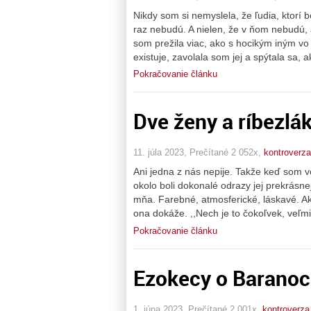
Nikdy som si nemyslela, že ľudia, ktorí 
raz nebudú. A nielen, že v ňom nebudú, 
som prežila viac, ako s hocikým iným v
existuje, zavolala som jej a spýtala sa, 
Pokračovanie článku
Dve ženy a ríbezlá
11. júla 2023, Prečítané 2 052x,
kontroverza
Ani jedna z nás nepije. Takže keď som voš
okolo boli dokonalé odrazy jej prekrásnej
mňa. Farebné, atmosferické, láskavé. A
ona dokáže. ,,Nech je to čokoľvek, veľmi
Pokračovanie článku
Ezokecy o Barano
1. júna 2023, Prečítané 2 001x,
kontroverza