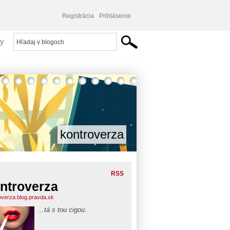
Registrácia
Prihlásenie
y
kontroverza
RSS
ntroverza
overza.blog.pravda.sk
...tá s tou cigou.