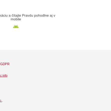
likáciu a čítajte Pravdu pohodlne aj v
mobile
GDPR
c info
.
o.
.