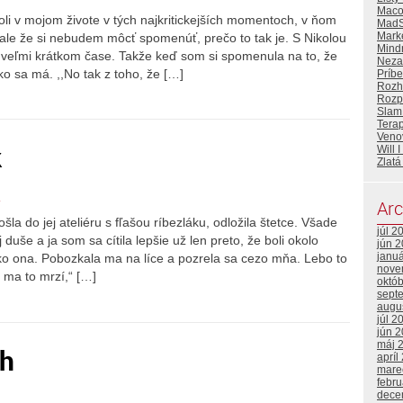
Maco
boli v mojom živote v tých najkritickejších momentoch, v ňom
MadS
Mark
ale že si nebudem môcť spomenúť, prečo to tak je. S Nikolou
Mind
o veľmi krátkom čase. Takže keď som si spomenula na to, že
Neza
ako sa má. ,,No tak z toho, že […]
Príb
Rozh
Rozp
Slam
Tera
Ven
k
Will 
Zlatá
Arc
la do jej ateliéru s fľašou ríbezláku, odložila štetce. Všade
júl 2
 duše a ja som sa cítila lepšie už len preto, že boli okolo
jún 
janu
ko ona. Pobozkala ma na líce a pozrela sa cezo mňa. Lebo to
nove
 ma to mrzí,“ […]
októ
sept
augu
júl 2
jún 
máj 
ch
apríl
mare
febr
dece