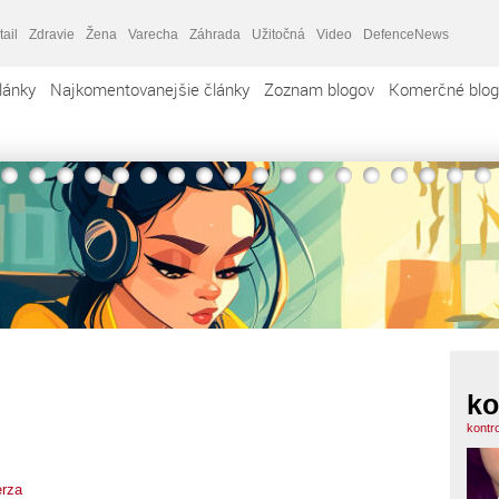
tail
Zdravie
Žena
Varecha
Záhrada
Užitočná
Video
DefenceNews
lánky
Najkomentovanejšie články
Zoznam blogov
Komerčné blog
ko
kontr
erza