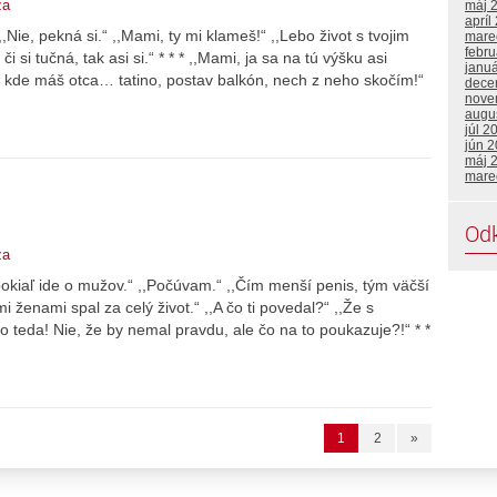
za
máj 
apríl
Nie, pekná si.“ ,,Mami, ty mi klameš!“ ,,Lebo život s tvojim
mare
febr
 si tučná, tak asi si.“ * * * ,,Mami, ja sa na tú výšku asi
janu
, kde máš otca… tatino, postav balkón, nech z neho skočím!“
dece
nove
augu
júl 2
jún 
máj 
mare
Od
za
kiaľ ide o mužov.“ ,,Počúvam.“ ,,Čím menší penis, tým väčší
mi ženami spal za celý život.“ ,,A čo ti povedal?“ ,,Že s
 to teda! Nie, že by nemal pravdu, ale čo na to poukazuje?!“ * *
1
2
»