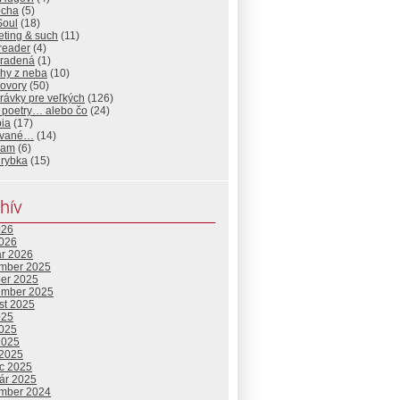
cha
(5)
oul
(18)
eting & such
(11)
reader
(4)
radená
(1)
ehy z neba
(10)
ovory
(50)
rávky pre veľkých
(126)
 poetry… alebo čo
(24)
pia
(17)
ované…
(14)
I am
(6)
 rybka
(15)
hív
026
2026
ár 2026
mber 2025
ber 2025
ember 2025
st 2025
025
2025
2025
 2025
c 2025
uár 2025
mber 2024