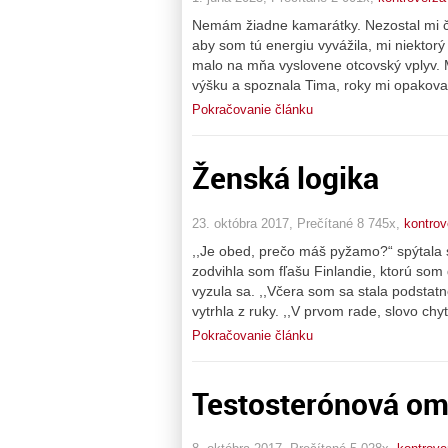
Nemám žiadne kamarátky. Nezostal mi ča
aby som tú energiu vyvážila, mi niektor
malo na mňa vyslovene otcovský vplyv.
výšku a spoznala Tima, roky mi opakoval
Pokračovanie článku
Ženská logika
23. októbra 2017, Prečítané 8 745x,
kontrov
,,Je obed, prečo máš pyžamo?“ spýtala 
zodvihla som fľašu Finlandie, ktorú som d
vyzula sa. ,,Včera som sa stala podstatn
vytrhla z ruky. ,,V prvom rade, slovo chyt
Pokračovanie článku
Testosterónová o