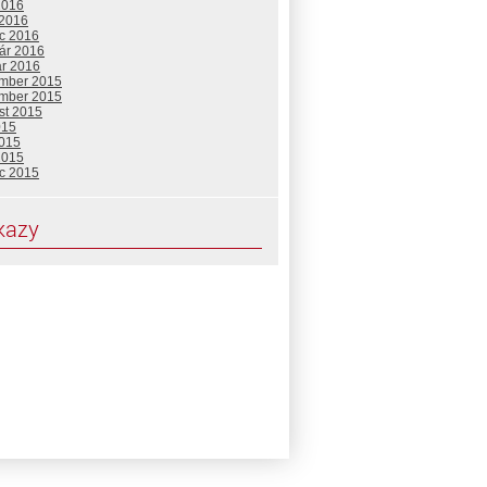
2016
 2016
c 2016
uár 2016
ár 2016
mber 2015
mber 2015
st 2015
015
2015
2015
c 2015
kazy