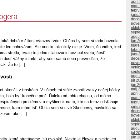
apríl
mare
febr
logera
janu
dece
nove
októ
sept
augu
aká dobrá v čítaní výrazov tváre. Občas by som si rada hovorila,
jún 
mare
čite len nahováram. Ale ono to tak nikdy nie je. Viem, čo vidím, keď
febr
a stretla, trvalo to jedno sťahovanie cez pol sveta, šesť
janu
dece
n dosť vážny infarkt, aby som samú seba presvedčila, že
nove
ak. Že to [...]
októ
sept
augu
ivosti
júl 2
jún 
máj 
vot skončil v troskách. V ušiach mi stále zvonili zvuky našej hádky
apríl
ela, bolo byť konečne preč. Ďaleko od tohto chaosu, od môjho
mare
espiračných problémov a myšlienok na to, kto sa teraz odsťahuje.
febr
janu
esne, kam mám ísť. Obula som si sivé Skechersy, navliekla sa
dece
zerám ako [...]
nove
októ
sept
augu
júl 2
jún 
tity, ktoré stretávame, sú dvojaké. Niekto je človek a niekto len