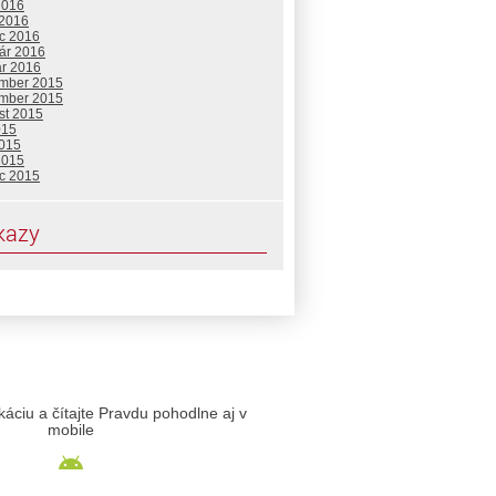
2016
 2016
c 2016
uár 2016
ár 2016
mber 2015
mber 2015
st 2015
015
2015
2015
c 2015
kazy
likáciu a čítajte Pravdu pohodlne aj v
mobile