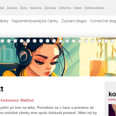
tail
Zdravie
Žena
Varecha
Záhrada
Užitočná
Video
DefenceNews
lánky
Najkomentovanejšie články
Zoznam blogov
Komerčné blog
t
ko
kontr
,
kontroverza
,
MadSoul
myslím pri tom na teba. Prenášam sa v čase a priestore do
ké vzdušné zámky sme spolu dokázali postaviť. Nikto iný by