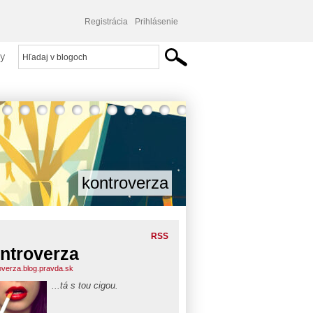
Registrácia
Prihlásenie
y
kontroverza
RSS
ntroverza
overza.blog.pravda.sk
...tá s tou cigou.