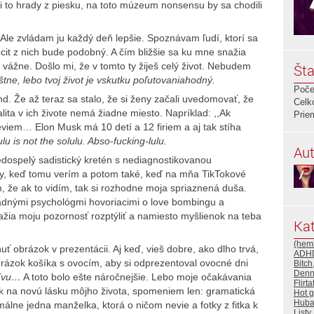
li to hrady z piesku, na toto múzeum nonsensu by sa chodili
 Ale zvládam ju každý deň lepšie. Spoznávam ľudí, ktorí sa
cit z nich bude podobný. A čím bližšie sa ku mne snažia
 vážne. Došlo mi, že v tomto ty žiješ celý život. Nebudem
Šta
štne, lebo tvoj život je vskutku poľutovaniahodný.
Poče
end. Že až teraz sa stalo, že si ženy začali uvedomovať, že
Celk
realita v ich živote nemá žiadne miesto. Napríklad: ,,Ak
Prie
eviem… Elon Musk má 10 detí a 12 firiem a aj tak stíha
lu is not the solulu. Abso-fucking-lulu.
Aut
 nedospelý sadistický kretén s nediagnostikovanou
vy, keď tomu verím a potom také, keď na mňa TikTokové
m, že ak to vidím, tak si rozhodne moja spriaznená duša.
adnými psychológmi hovoriacimi o love bombingu a
nažia moju pozornosť rozptýliť a namiesto myšlienok na teba
Kat
(hemi
uť obrázok v prezentácii. Aj keď, vieš dobre, ako dlho trvá,
ADH
rázok košíka s ovocím, aby si odprezentoval ovocné dni
Bitch
Denn
tívu…
A toto bolo ešte náročnejšie. Lebo moje očakávania
Flirt
ek na novú lásku môjho života, spomeniem len: gramatická
Hot 
Huba
málne jedna manželka, ktorá o ničom nevie a fotky z fitka k
Listy