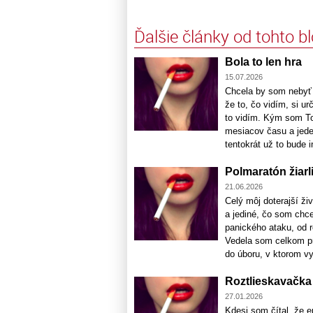
Ďalšie články od tohto b
Bola to len hra
15.07.2026
Chcela by som nebyť t
že to, čo vidím, si ur
to vidím. Kým som Tom
mesiacov času a jede
tentokrát už to bude in
Polmaratón žiarl
21.06.2026
Celý môj doterajší ži
a jediné, čo som chc
panického ataku, od r
Vedela som celkom pr
do úboru, v ktorom vy
Roztlieskavačka
27.01.2026
Kdesi som čítal, že en