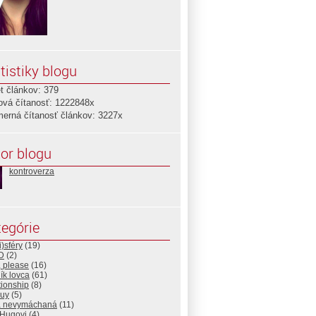
tistiky blogu
t článkov: 379
ová čítanosť: 1222848x
merná čítanosť článkov: 3227x
or blogu
kontroverza
egórie
)sféry
(19)
D
(2)
, please
(16)
ík lovca
(61)
ationship
(8)
guy
(5)
 nevymáchaná
(11)
 Hugovi
(4)