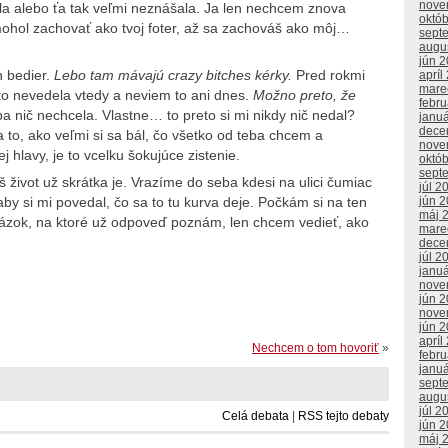
nove
la alebo ťa tak veľmi neznášala. Ja len nechcem znova
októ
a mohol zachovať ako tvoj foter, až sa zachováš ako môj…
sept
augu
jún 
h bedier.
Lebo tam mávajú crazy bitches kérky.
Pred rokmi
apríl
mare
 to nevedela vtedy a neviem to ani dnes.
Možno preto, že
febr
a nič nechcela. Vlastne… to preto si mi nikdy nič nedal?
janu
dece
to, ako veľmi si sa bál, čo všetko od teba chcem a
nove
ej hlavy, je to vcelku šokujúce zistenie.
októ
sept
 život už skrátka je. Vrazíme do seba kdesi na ulici čumiac
júl 2
by si mi povedal, čo sa to tu kurva deje. Počkám si na ten
jún 
máj 
zok, na ktoré už odpoveď poznám, len chcem vedieť, ako
mare
dece
júl 2
janu
nove
jún 
nove
jún 
apríl
Nechcem o tom hovoriť
»
febr
janu
sept
augu
júl 2
Celá debata
|
RSS tejto debaty
jún 
máj 