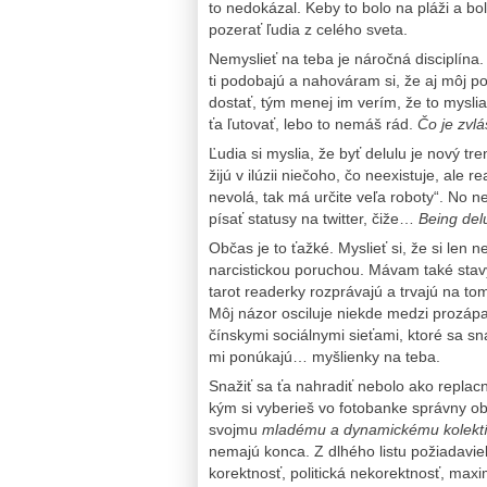
to nedokázal. Keby to bolo na pláži a bo
pozerať ľudia z celého sveta.
Nemyslieť na teba je náročná disciplína.
ti podobajú a nahováram si, že aj môj po
dostať, tým menej im verím, že to myslia
ťa ľutovať, lebo to nemáš rád.
Čo je zvlá
Ľudia si myslia, že byť delulu je nový tr
žijú v ilúzii niečoho, čo neexistuje, ale 
nevolá, tak má určite veľa roboty“. No n
písať statusy na twitter, čiže…
Being delu
Občas je to ťažké. Myslieť si, že si len
narcistickou poruchou. Mávam také sta
tarot readerky rozprávajú a trvajú na to
Môj názor osciluje niekde medzi prozáp
čínskymi sociálnymi sieťami, ktoré sa s
mi ponúkajú… myšlienky na teba.
Snažiť sa ťa nahradiť nebolo ako replacn
kým si vyberieš vo fotobanke správny ob
svojmu
mladému a dynamickému kolek
nemajú konca. Z dlhého listu požiadavi
korektnosť, politická nekorektnosť, maxi