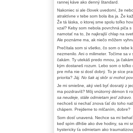
rannej káve ako denný štandard.
Nakoniec si ale človek uvedomí, že neb
atraktívne v tebe som bola iba ja. Že kaž
Že tá láska, o ktorej sme spolu toľko hovor
vzal? Keby som nebola povrchná piča s 
namotať na to, že najkrajší chlap na sve
Ale poznáme ma, ak niečo môžem vyhnať 
Prečítala som si všetko, čo som o tebe k
nezmenilo. Ani o milimeter. Točíme sa v 
čakám. Ty utekáš predo mnou, ja čakám.
kým dostaneš rozum. Lebo som o toľko mú
pre mňa nie si dosť dobrý. To je síce pr
priorita?
Jáj. No šak aj skôr si mohol p
Je mi smiešne, aký vieš byť dosratý z je
ma pozdravíš? Môj vnútorný démon ti ro
sa neudeje, stále odmietam jesť zdravo
nechceš si nechať znova ťať do toho na
chápem. Prejdeme to mlčaním, dobre?
Som dosť unavená. Nechce sa mi behať an
keď spím dlhšie ako dve hodiny, sa mi s
hystericky ťa odmietam ako traumatizo