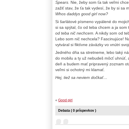
Spears.
Nie, žeby som ťa tak veľmi chce
zažiť stav, že ťa tak vydesí, že by si s
Whos daddys good girl now?
Si šarlátové písmeno vypálené do mojic
si sa spýtal, čo od teba chcem a ja som
od teba nič nechcem.
A nikdy som od teb
Lebo som nič nechcela? Fascinujúce! Na 
vytváral si fiktívne záväzky vo vnútri svoj
Jedného dňa sa stretneme, lebo taký náš
do mobilu a ty už nebudeš môcť uhnúť, a
deň a budem mať pripravený zoznam otá
veľmi si ochotný mi klamať.
Hej, tiež sa neviem dočkať…
«
Good girl
Debata ( 0 príspevkov )