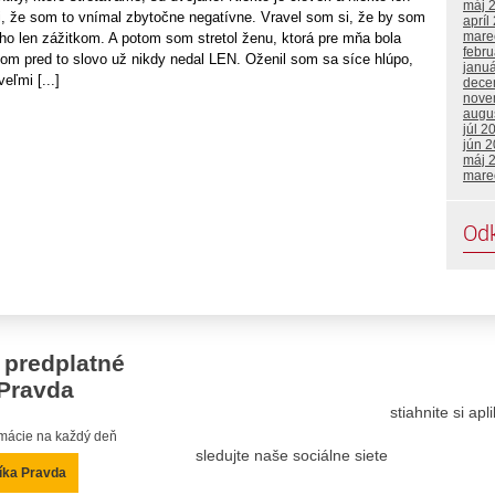
máj 
, že som to vnímal zbytočne negatívne. Vravel som si, že by som
apríl
mare
ho len zážitkom. A potom som stretol ženu, ktorá pre mňa bola
febr
om pred to slovo už nikdy nedal LEN. Oženil som sa síce hlúpo,
janu
eľmi [...]
dece
nove
augu
júl 2
jún 
máj 
mare
Od
 predplatné
Pravda
stiahnite si ap
ormácie na každý deň
sledujte naše sociálne siete
íka Pravda