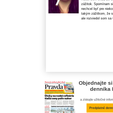
zážitok. Spomínam si
nechcel byť pre nieko
takým zážitkom, že s
ale rozviedol som sa v
Objednajte si
denníka 
a získajte užitočné inf
Predplatné denn