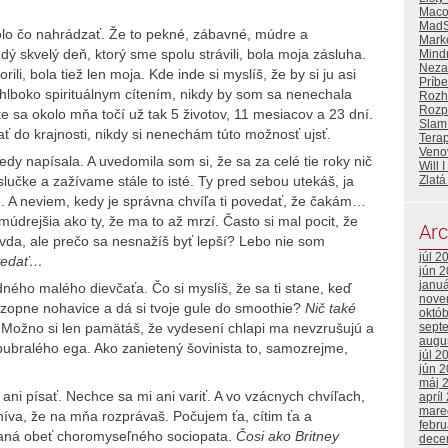
Maco
MadS
olo čo nahrádzať. Že to pekné, zábavné, múdre a
Mark
dý skvelý deň, ktorý sme spolu strávili, bola moja zásluha.
Mind
Neza
ili, bola tiež len moja. Kde inde si myslíš, že by si ju asi
Príb
hlboko spirituálnym cítením, nikdy by som sa nenechala
Rozh
Rozp
te sa okolo mňa točí už tak 5 životov, 11 mesiacov a 23 dní.
Slam
do krajnosti, nikdy si nenechám túto možnosť ujsť.
Tera
Ven
edy napísala. A uvedomila som si, že sa za celé tie roky nič
Will 
Zlatá
slučke a zažívame stále to isté. Ty pred sebou utekáš, ja
 A neviem, kedy je správna chvíľa ti povedať, že čakám…
drejšia ako ty, že ma to až mrzí. Často si mal pocit, že
Arc
avda, ale prečo sa nesnažíš byť lepší? Lebo nie som
júl 2
ovedať…
jún 
janu
dného malého dievčaťa. Čo si myslíš, že sa ti stane, keď
nove
zopne nohavice a dá si tvoje gule do smoothie?
Nič také
októ
sept
.
Možno si len pamätáš, že vydesení chlapi ma nevzrušujú a
augu
bubralého ega. Ako zanietený šovinista to, samozrejme,
júl 2
jún 
máj 
i písať. Nechce sa mi ani variť. A vo vzácnych chvíľach,
apríl
mare
níva, že na mňa rozprávaš. Počujem ťa, cítim ťa a
febr
vaná obeť choromyseľného sociopata.
Čosi ako Britney
dece