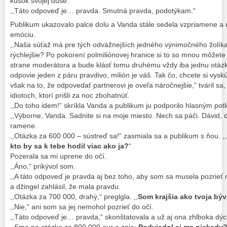
kúsok svojej duše.
,,Táto odpoveď je… pravda. Smutná pravda, podotýkam.“
Publikum ukazovalo palce dolu a Vanda stále sedela vzpriamene a 
emóciu.
,,Naša súťaž má pre tých odvážnejších jedného výnimočného žolíka
rýchlejšie? Po pokorení polmiliónovej hranice si to so mnou môžet
strane moderátora a bude klásť tomu druhému vždy iba jednu otázk
odpovie jeden z páru pravdivo, milión je váš. Tak čo, chcete si vysk
však na to, že odpovedať partnerovi je oveľa náročnejšie,“ tváril sa
idiotoch, ktorí prišli za noc zbohatnúť.
,,Do toho idem!“ skríkla Vanda a publikum ju podporilo hlasným pot
,,Výborne, Vanda. Sadnite si na moje miesto. Nech sa páči. Dávid, 
ramene.
,,Otázka za 600 000 – sústreď sa!“ zasmiala sa a publikum s ňou. ,,
kto by sa k tebe hodil viac ako ja?
“
Pozerala sa mi uprene do očí.
,,Áno,“ prikývol som.
,,A táto odpoveď je pravda aj bez toho, aby som sa musela pozrieť 
a džingel zahlásil, že mala pravdu.
,,Otázka za 700 000, drahý,“ preglgla. ,,
Som krajšia ako tvoja býv
,,Nie,“ ani som sa jej nemohol pozrieť do očí.
,,Táto odpoveď je… pravda,“ skonštatovala a už aj ona zhlboka dýc
,,Sme na otázke za 800 000 eur a znie:
Podviedol si ma niekedy