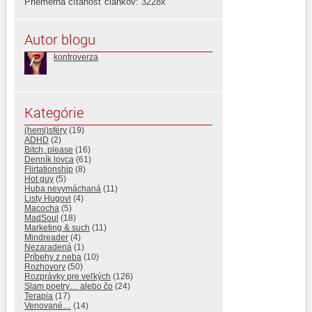
Priemerná čítanosť článkov: 3228x
Autor blogu
kontroverza
Kategórie
(hemi)sféry
(19)
ADHD
(2)
Bitch, please
(16)
Denník lovca
(61)
Flirtationship
(8)
Hot guy
(5)
Huba nevymáchaná
(11)
Listy Hugovi
(4)
Macocha
(5)
MadSoul
(18)
Marketing & such
(11)
Mindreader
(4)
Nezaradená
(1)
Príbehy z neba
(10)
Rozhovory
(50)
Rozprávky pre veľkých
(126)
Slam poetry… alebo čo
(24)
Terapia
(17)
Venované…
(14)