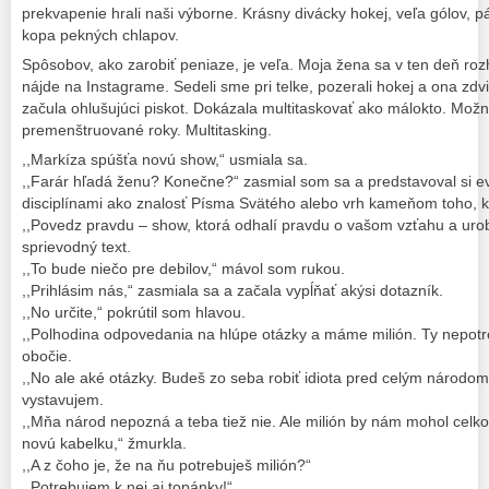
prekvapenie hrali naši výborne. Krásny divácky hokej, veľa gólov, pá
kopa pekných chlapov.
Spôsobov, ako zarobiť peniaze, je veľa. Moja žena sa v ten deň roz
nájde na Instagrame. Sedeli sme pri telke, pozerali hokej a ona zdvi
začula ohlušujúci piskot. Dokázala multitaskovať ako málokto. Mož
premenštruované roky. Multitasking.
,,Markíza spúšťa novú show,“ usmiala sa.
,,Farár hľadá ženu? Konečne?“ zasmial som sa a predstavoval si eva
disciplínami ako znalosť Písma Svätého alebo vrh kameňom toho, kt
,,Povedz pravdu – show, ktorá odhalí pravdu o vašom vzťahu a urobí
sprievodný text.
,,To bude niečo pre debilov,“ mávol som rukou.
,,Prihlásim nás,“ zasmiala sa a začala vypĺňať akýsi dotazník.
,,No určite,“ pokrútil som hlavou.
,,Polhodina odpovedania na hlúpe otázky a máme milión. Ty nepotre
obočie.
,,No ale aké otázky. Budeš zo seba robiť idiota pred celým národo
vystavujem.
,,Mňa národ nepozná a teba tiež nie. Ale milión by nám mohol celk
novú kabelku,“ žmurkla.
,,A z čoho je, že na ňu potrebuješ milión?“
,,Potrebujem k nej aj topánky!“