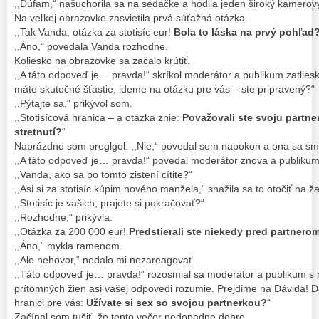
,,Dúfam,“ našuchorila sa na sedačke a hodila jeden široký kamero
Na veľkej obrazovke zasvietila prvá súťažná otázka.
,,Tak Vanda, otázka za stotisíc eur!
Bola to láska na prvý pohľad
,,Áno,“ povedala Vanda rozhodne.
Koliesko na obrazovke sa začalo krútiť.
,,A táto odpoveď je… pravda!“ skríkol moderátor a publikum zatlieska
máte skutočné šťastie, ideme na otázku pre vás – ste pripravený?“
,,Pýtajte sa,“ prikývol som.
,,Stotisícová hranica – a otázka znie:
Považovali ste svoju partne
stretnutí?
“
Naprázdno som preglgol: ,,Nie,“ povedal som napokon a ona sa sm
,,A táto odpoveď je… pravda!“ povedal moderátor znova a publikum
,,Vanda, ako sa po tomto zistení cítite?“
,,Asi si za stotisíc kúpim nového manžela,“ snažila sa to otočiť na ža
,,Stotisíc je vašich, prajete si pokračovať?“
,,Rozhodne,“ prikývla.
,,Otázka za 200 000 eur!
Predstierali ste niekedy pred partner
,,Áno,“ mykla ramenom.
,,Ale nehovor,“ nedalo mi nezareagovať.
,,Táto odpoveď je… pravda!“ rozosmial sa moderátor a publikum s 
prítomných žien asi vašej odpovedi rozumie. Prejdime na Dávida! Dá
hranici pre vás:
Užívate si sex so svojou partnerkou?
“
Začínal som tušiť, že tento večer nedopadne dobre.