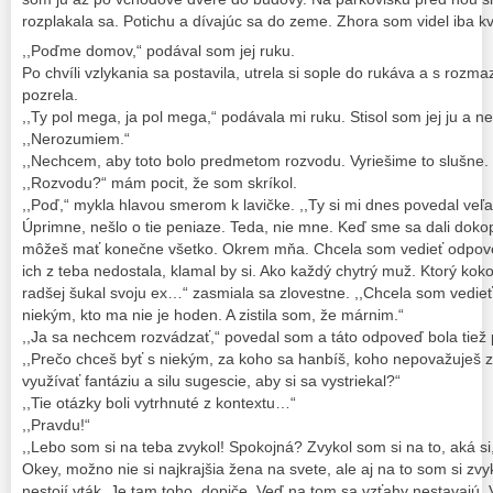
rozplakala sa. Potichu a dívajúc sa do zeme. Zhora som videl iba k
,,Poďme domov,“ podával som jej ruku.
Po chvíli vzlykania sa postavila, utrela si sople do rukáva a s ro
pozrela.
,,Ty pol mega, ja pol mega,“ podávala mi ruku. Stisol som jej ju a n
,,Nerozumiem.“
,,Nechcem, aby toto bolo predmetom rozvodu. Vyriešime to slušne.
,,Rozvodu?“ mám pocit, že som skríkol.
,,Poď,“ mykla hlavou smerom k lavičke. ,,Ty si mi dnes povedal veľa 
Úprimne, nešlo o tie peniaze. Teda, nie mne. Keď sme sa dali dokop
môžeš mať konečne všetko. Okrem mňa. Chcela som vedieť odpoved
ich z teba nedostala, klamal by si. Ako každý chytrý muž. Ktorý koko
radšej šukal svoju ex…“ zasmiala sa zlovestne. ,,Chcela som vedieť,
niekým, kto ma nie je hoden. A zistila som, že márnim.“
,,Ja sa nechcem rozvádzať,“ povedal som a táto odpoveď bola tiež 
,,Prečo chceš byť s niekým, za koho sa hanbíš, koho nepovažuješ z
využívať fantáziu a silu sugescie, aby si sa vystriekal?“
,,Tie otázky boli vytrhnuté z kontextu…“
,,Pravdu!“
,,Lebo som si na teba zvykol! Spokojná? Zvykol som si na to, aká si
Okey, možno nie si najkrajšia žena na svete, ale aj na to som si zvy
nestojí vták. Je tam toho, dopiče. Veď na tom sa vzťahy nestavajú,