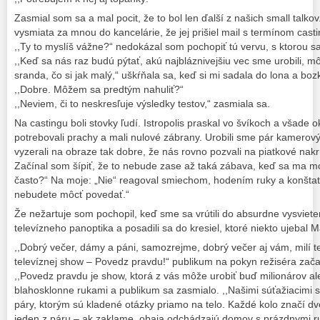
Zasmial som sa a mal pocit, že to bol len ďalší z našich small talko
vysmiata za mnou do kancelárie, že jej prišiel mail s termínom casti
,,Ty to myslíš vážne?“ nedokázal som pochopiť tú vervu, s ktorou sa
,,Keď sa nás raz budú pýtať, akú najbláznivejšiu vec sme urobili, 
sranda, čo si jak malý,“ uškŕňala sa, keď si mi sadala do lona a bo
,,Dobre. Môžem sa predtým nahuliť?“
,,Neviem, či to neskresľuje výsledky testov,“ zasmiala sa.
Na castingu boli stovky ľudí. Istropolis praskal vo švíkoch a všade o
potrebovali prachy a mali nulové zábrany. Urobili sme pár kamerov
vyzerali na obraze tak dobre, že nás rovno pozvali na piatkové nak
Začínal som šípiť, že to nebude zase až taká zábava, keď sa ma mo
často?“ Na moje: „Nie“ reagoval smiechom, hodením ruky a konštat
nebudete môcť povedať.“
Že nežartuje som pochopil, keď sme sa vrútili do absurdne vysviet
televízneho panoptika a posadili sa do kresiel, ktoré niekto ujebal 
,,Dobrý večer, dámy a páni, samozrejme, dobrý večer aj vám, milí tele
televíznej show – Povedz pravdu!“ publikum na pokyn režiséra zač
,,Povedz pravdu je show, ktorá z vás môže urobiť buď milionárov ale
blahosklonne rukami a publikum sa zasmialo. ,,Našimi súťažiacimi
páry, ktorým sú kladené otázky priamo na telo. Každé kolo značí 
jeden z páru – ak zaklame, obaja odchádzajú domov s prázdnymi r