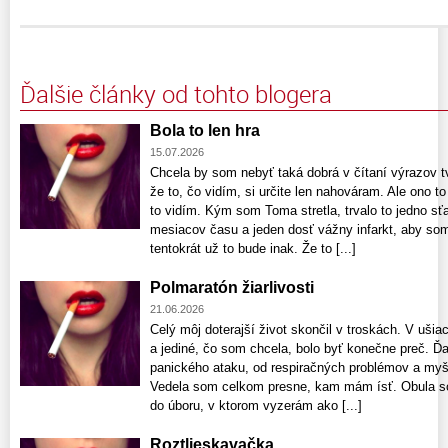
Ďalšie články od tohto blogera
Bola to len hra
15.07.2026
Chcela by som nebyť taká dobrá v čítaní výrazov t
že to, čo vidím, si určite len nahováram. Ale ono to
to vidím. Kým som Toma stretla, trvalo to jedno sť
mesiacov času a jeden dosť vážny infarkt, aby so
tentokrát už to bude inak. Že to [...]
Polmaratón žiarlivosti
21.06.2026
Celý môj doterajší život skončil v troskách. V ušia
a jediné, čo som chcela, bolo byť konečne preč. Ď
panického ataku, od respiračných problémov a myšl
Vedela som celkom presne, kam mám ísť. Obula so
do úboru, v ktorom vyzerám ako [...]
Roztlieskavačka