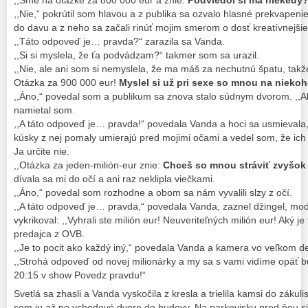
,,Nie,“ pokrútil som hlavou a z publika sa ozvalo hlasné prekvapenie.
do davu a z neho sa začali rinúť mojim smerom o dosť kreatívnejši
,,Táto odpoveď je… pravda?“ zarazila sa Vanda.
,,Si si myslela, že ťa podvádzam?“ takmer som sa urazil.
,,Nie, ale ani som si nemyslela, že ma máš za nechutnú špatu, takž
Otázka za 900 000 eur!
Myslel si už pri sexe so mnou na nieko
,,Áno,“ povedal som a publikum sa znova stalo súdnym dvorom. ,,Ale
namietal som.
,,A táto odpoveď je… pravda!“ povedala Vanda a hoci sa usmievala,
kúsky z nej pomaly umierajú pred mojimi očami a vedel som, že ich 
Ja určite nie.
,,Otázka za jeden-milión-eur znie:
Chceš so mnou stráviť zvyšok
dívala sa mi do očí a ani raz neklipla viečkami.
,,Áno,“ povedal som rozhodne a obom sa nám vyvalili slzy z očí.
,,A táto odpoveď je… pravda,“ povedala Vanda, zaznel džingel, mode
vykrikoval: ,,Vyhrali ste milión eur! Neuveriteľných milión eur! Aký j
predajca z OVB.
,,Je to pocit ako každý iný,“ povedala Vanda a kamera vo veľkom det
,,Strohá odpoveď od novej milionárky a my sa s vami vidíme opäť bu
20:15 v show Povedz pravdu!“
Svetlá sa zhasli a Vanda vyskočila z kresla a trielila kamsi do zákul
som ju až po vchodové dvere do budovy. Na parkovisku pred ňou si z