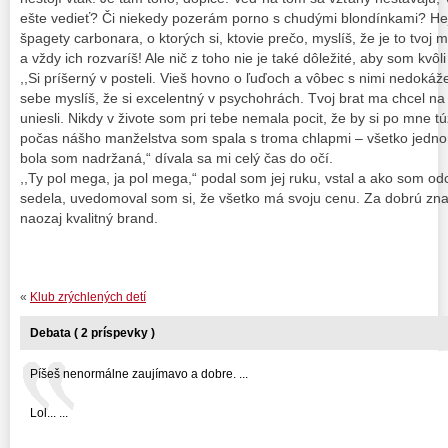
ešte vedieť? Či niekedy pozerám porno s chudými blondínkami? Hej! 
špagety carbonara, o ktorých si, ktovie prečo, myslíš, že je to tvoj
a vždy ich rozvaríš! Ale nič z toho nie je také dôležité, aby som kvôl
,,Si príšerný v posteli. Vieš hovno o ľuďoch a vôbec s nimi nedokáž
sebe myslíš, že si excelentný v psychohrách. Tvoj brat ma chcel n
uniesli. Nikdy v živote som pri tebe nemala pocit, že by si po mne túž
počas nášho manželstva som spala s troma chlapmi – všetko jednor
bola som nadržaná,“ dívala sa mi celý čas do očí.
,,Ty pol mega, ja pol mega,“ podal som jej ruku, vstal a ako som odch
sedela, uvedomoval som si, že všetko má svoju cenu. Za dobrú značk
naozaj kvalitný brand.
«
Klub zrýchlených detí
Debata ( 2 príspevky )
Píšeš nenormálne zaujímavo a dobre. ...
Lol... ...