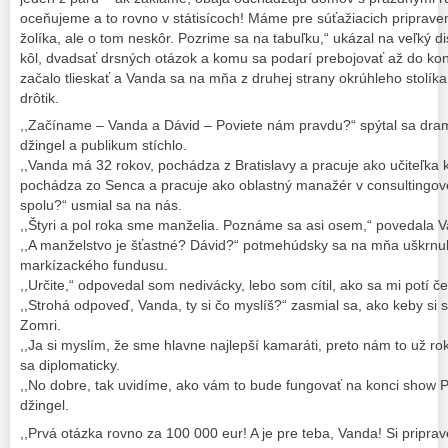
oceňujeme a to rovno v státisícoch! Máme pre súťažiacich priprav
žolíka, ale o tom neskôr. Pozrime sa na tabuľku,“ ukázal na veľký dis
kôl, dvadsať drsných otázok a komu sa podarí prebojovať až do konc
začalo tlieskať a Vanda sa na mňa z druhej strany okrúhleho stolí
drôtik.
,,Začíname – Vanda a Dávid – Poviete nám pravdu?“ spýtal sa dram
džingel a publikum stíchlo.
,,Vanda má 32 rokov, pochádza z Bratislavy a pracuje ako učiteľka 
pochádza zo Senca a pracuje ako oblastný manažér v consultingovej
spolu?“ usmial sa na nás.
,,Štyri a pol roka sme manželia. Poznáme sa asi osem,“ povedala V
,,A manželstvo je šťastné? Dávid?“ potmehúdsky sa na mňa uškrnul
markízackého fundusu.
,,Určite,“ odpovedal som nedivácky, lebo som cítil, ako sa mi potí če
,,Strohá odpoveď, Vanda, ty si čo myslíš?“ zasmial sa, ako keby si 
Zomri.
,,Ja si myslím, že sme hlavne najlepší kamaráti, preto nám to už ro
sa diplomaticky.
,,No dobre, tak uvidíme, ako vám to bude fungovať na konci show 
džingel.
,,Prvá otázka rovno za 100 000 eur! A je pre teba, Vanda! Si pripra