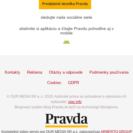
Predplatné denníka Pravda
sledujte naše sociálne siete
stiahnite si aplikáciu a čítajte Pravdu pohodlne aj v
mobile
Kontakty
Reklama
Otázky a odpovede
Podmienky používania
Cookies
GDPR
© OUR MEDIA SR a. s. 2026. Autorské práva sú vyhradené a vykonáva ich
vydavateľ,
viac info
.
Blogovací systém Blog.Pravda.sk beží na technológií Wordpress.
Kompletný video servis pre OUR MEDIA SR a.s. zabezpečuje
ARBERTO GROUP