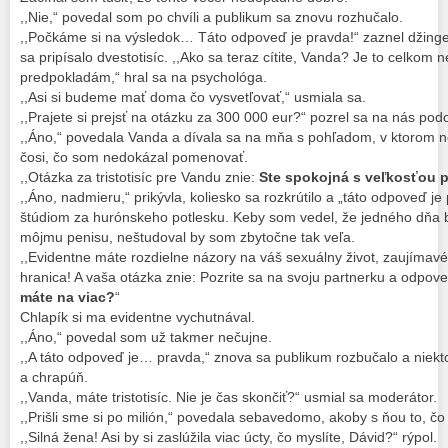
,,Nie,“ povedal som po chvíli a publikum sa znovu rozhučalo.
,,Počkáme si na výsledok… Táto odpoveď je pravda!“ zaznel džinge
sa pripísalo dvestotisíc. ,,Ako sa teraz cítite, Vanda? Je to celkom 
predpokladám,“ hral sa na psychológa.
,,Asi si budeme mať doma čo vysvetľovať,“ usmiala sa.
,,Prajete si prejsť na otázku za 300 000 eur?“ pozrel sa na nás pod
,,Áno,“ povedala Vanda a dívala sa na mňa s pohľadom, v ktorom 
čosi, čo som nedokázal pomenovať.
,,Otázka za tristotisíc pre Vandu znie:
Ste spokojná s veľkosťou 
,,Áno, nadmieru,“ prikývla, koliesko sa rozkrútilo a „táto odpoveď j
štúdiom za hurónskeho potlesku. Keby som vedel, že jedného dňa bud
môjmu penisu, neštudoval by som zbytočne tak veľa.
,,Evidentne máte rozdielne názory na váš sexuálny život, zaujímavé.
hranica! A vaša otázka znie: Pozrite sa na svoju partnerku a odpo
máte na viac?
“
Chlapík si ma evidentne vychutnával.
,,Áno,“ povedal som už takmer nečujne.
,,A táto odpoveď je… pravda,“ znova sa publikum rozbučalo a niekto
a chrapúň.
,,Vanda, máte tristotisíc. Nie je čas skončiť?“ usmial sa moderátor.
,,Prišli sme si po milión,“ povedala sebavedomo, akoby s ňou to, čo 
,,Silná žena! Asi by si zaslúžila viac úcty, čo myslíte, Dávid?“ rýpol.