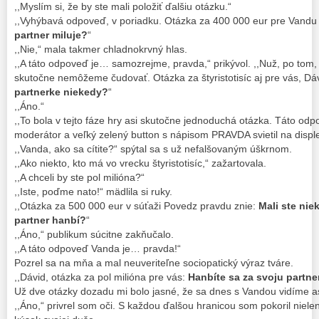
,,Myslím si, že by ste mali položiť ďalšiu otázku.“
,,Vyhýbavá odpoveď, v poriadku. Otázka za 400 000 eur pre Vandu
partner miluje?
“
,,Nie,“ mala takmer chladnokrvný hlas.
,,A táto odpoveď je… samozrejme, pravda,“ prikývol. ,,Nuž, po tom, 
skutočne nemôžeme čudovať. Otázka za štyristotisíc aj pre vás, Dá
partnerke niekedy?
“
,,Áno.“
,,To bola v tejto fáze hry asi skutočne jednoduchá otázka. Táto odp
moderátor a veľký zelený button s nápisom PRAVDA svietil na disple
,,Vanda, ako sa cítite?“ spýtal sa s už nefalšovaným úškrnom.
,,Ako niekto, kto má vo vrecku štyristotisíc,“ zažartovala.
,,A chceli by ste pol milióna?“
,,Iste, poďme nato!“ mädlila si ruky.
,,Otázka za 500 000 eur v súťaži Povedz pravdu znie:
Mali ste nie
partner hanbí?
“
,,Áno,“ publikum súcitne zakňučalo.
,,A táto odpoveď Vanda je… pravda!“
Pozrel sa na mňa a mal neuveriteľne sociopatický výraz tváre.
,,Dávid, otázka za pol milióna pre vás:
Hanbíte sa za svoju partn
Už dve otázky dozadu mi bolo jasné, že sa dnes s Vandou vidíme a
,,Áno,“ privrel som oči. S každou ďalšou hranicou som pokoril nielen ď