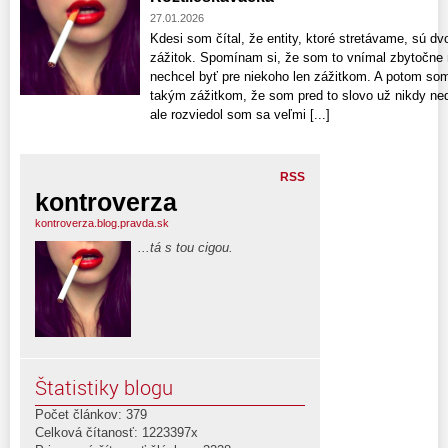
27.01.2026
Kdesi som čítal, že entity, ktoré stretávame, sú dvo
zážitok. Spomínam si, že som to vnímal zbytočne 
nechcel byť pre niekoho len zážitkom. A potom som
takým zážitkom, že som pred to slovo už nikdy ne
ale rozviedol som sa veľmi [...]
RSS
kontroverza
kontroverza.blog.pravda.sk
...tá s tou cigou.
Štatistiky blogu
Počet článkov: 379
Celková čítanosť: 1223397x